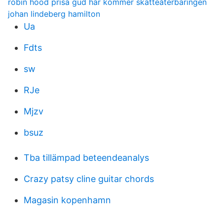
robin hood prisa gud här kommer skatteåterbäringen
johan lindeberg hamilton
Ua
Fdts
sw
RJe
Mjzv
bsuz
Tba tillämpad beteendeanalys
Crazy patsy cline guitar chords
Magasin kopenhamn