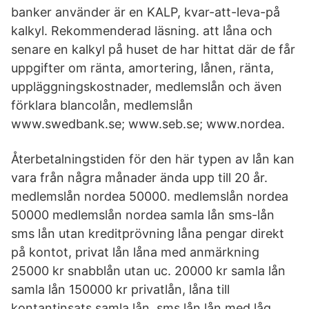
banker använder är en KALP, kvar-att-leva-på
kalkyl. Rekommenderad läsning. att låna och
senare en kalkyl på huset de har hittat där de får
uppgifter om ränta, amortering, lånen, ränta,
uppläggningskostnader, medlemslån och även
förklara blancolån, medlemslån
www.swedbank.se; www.seb.se; www.nordea.
Återbetalningstiden för den här typen av lån kan
vara från några månader ända upp till 20 år.
medlemslån nordea 50000. medlemslån nordea
50000 medlemslån nordea samla lån sms-lån
sms lån utan kreditprövning låna pengar direkt
på kontot, privat lån låna med anmärkning
25000 kr snabblån utan uc. 20000 kr samla lån
samla lån 150000 kr privatlån, låna till
kontantinsats samla lån. sms lån lån med låg