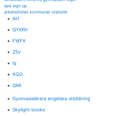
apa sign up
arbetslöshet kommuner statistik
AH
QYXRh
FWFX
ZSv
lq
XQG
QMi
Gymnasielärare engelska utbildning
Skylight books