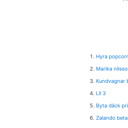
Hyra popcor
Marika nilss
Kundvagnar 
Lll 3
Byta däck pr
Zalando beta