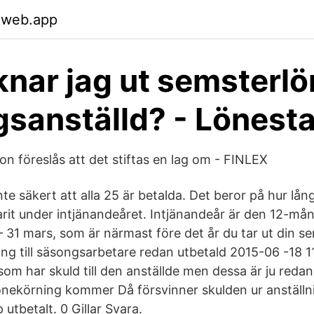
.web.app
knar jag ut semsterlö
sanställd? - Lönesta
on föreslås att det stiftas en lag om - FINLEX
te säkert att alla 25 är betalda. Det beror på hur lån
varit under intjänandeåret. Intjänandeår är den 12-må
l – 31 mars, som är närmast före det år du tar ut din s
g till säsongsarbetare redan utbetald ‎2015-06 -18 1
som har skuld till den anställde men dessa är ju redan
 lönekörning kommer Då försvinner skulden ur anställn
 utbetalt. 0 Gillar Svara.