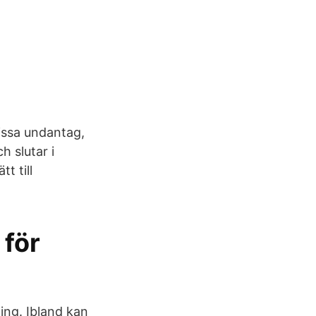
vissa undantag,
h slutar i
t till
 för
ning. Ibland kan