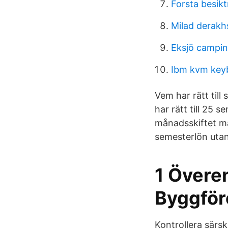
Forsta besikt
Milad derakh
Eksjö campi
Ibm kvm key
Vem har rätt till
har rätt till 25 
månadsskiftet mar
semesterlön utan
1 Övere
Byggför
Kontrollera särsk