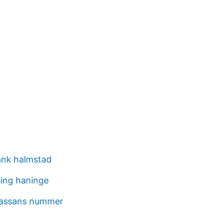
nk halmstad
ring haninge
kassans nummer