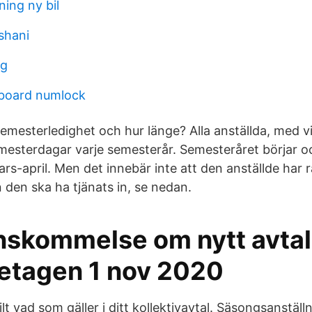
ning ny bil
shani
ng
board numlock
 semesterledighet och hur länge? Alla anställda, med 
semesterdagar varje semesterår. Semesteråret börjar oc
s-april. Men det innebär inte att den anställde har rät
 den ska ha tjänats in, se nedan.
nskommelse om nytt avtal
etagen 1 nov 2020
ilt vad som gäller i ditt kollektivavtal. Säsongsanställ