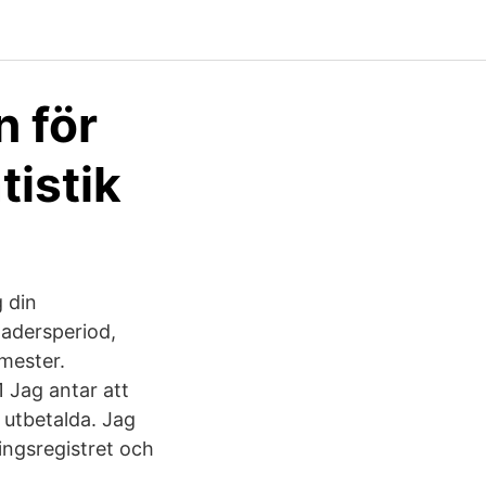
n för
tistik
g din
nadersperiod,
emester.
1 Jag antar att
 utbetalda. Jag
ingsregistret och