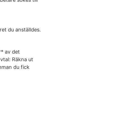
ret du anställdes.
* av det
avtal: Räkna ut
umman du fick