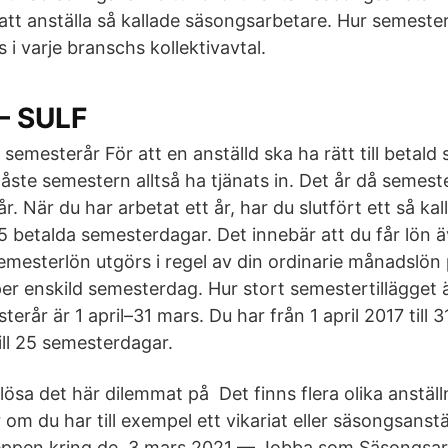
 att anställa så kallade säsongsarbetare. Hur semest
 i varje branschs kollektivavtal.
– SULF
semesterår För att en anställd ska ha rätt till betald
ste semestern alltså ha tjänats in. Det år då semeste
r. När du har arbetat ett år, har du slutfört ett så kal
 25 betalda semesterdagar. Det innebär att du får lön 
semesterlön utgörs i regel av din ordinarie månadslön 
er enskild semesterdag. Hur stort semestertillägget är
erår är 1 april–31 mars. Du har från 1 april 2017 till 
ill 25 semesterdagar.
lösa det här dilemmat på Det finns flera olika anstäl
 om du har till exempel ett vikariat eller säsongsanstäl
eppen kring de 3 mars 2021 — Jobba som Säsongsarbe