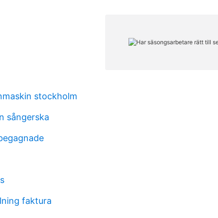
nmaskin stockholm
on sångerska
begagnade
is
lning faktura