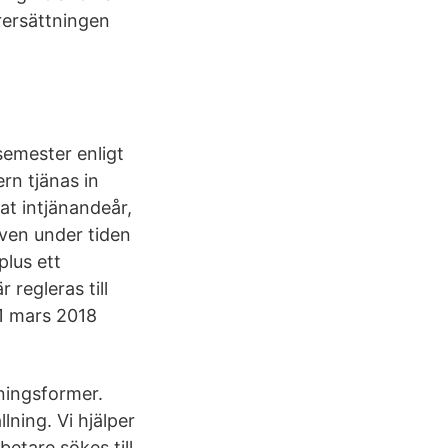
erersättningen
 semester enligt
rn tjänas in
lat intjänandeår,
även under tiden
plus ett
 regleras till
31 mars 2018
lningsformer.
lning. Vi hjälper
tare sökes till