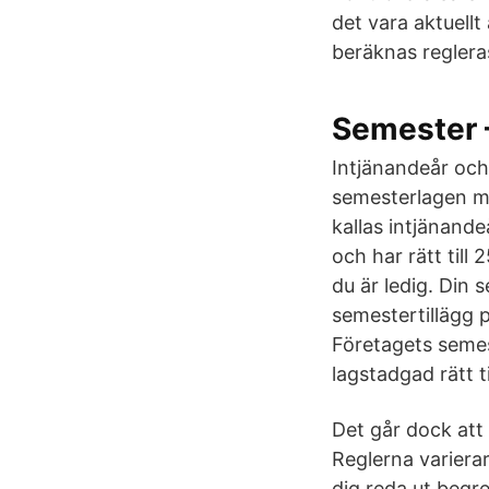
det vara aktuellt
beräknas regleras
Semester 
Intjänandeår och 
semesterlagen må
kallas intjänandeå
och har rätt till
du är ledig. Din 
semestertillägg p
Företagets semest
lagstadgad rätt t
Det går dock att 
Reglerna varierar
dig reda ut begr