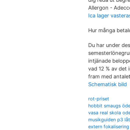
Allergon - Adecco
Ica lager vastera
Hur många betalda
Du har under des
semesterlönegrun
intjänade beloppe
vad 12 % av det i
fram med antalet 
Schematisk bild
rot-priset
hobbit smaugs öd
vasa real skola od
musikguiden p3 låt
extern fokalisering