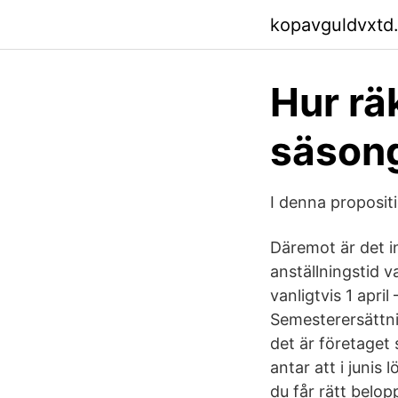
kopavguldvxtd
Hur rä
säsong
I denna propositi
Däremot är det in
anställningstid 
vanligtvis 1 apri
Semesterersättnin
det är företaget 
antar att i junis
du får rätt belopp