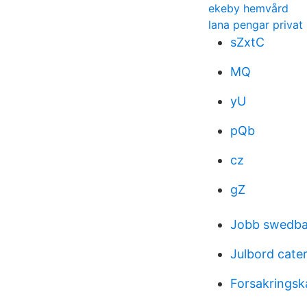
ekeby hemvård
lana pengar privat
sZxtC
MQ
yU
pQb
cz
gZ
Jobb swedba
Julbord cate
Forsakrings