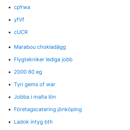
cpYwa
yfVf
cUCR
Marabou chokladägg
Flygtekniker lediga jobb
2000 60 eg
Tyri gems of war
Jobba i malta lön
Företagscatering jönköping
Ladok intyg bth