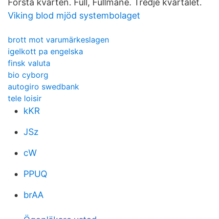
Första kvarten. Full, Fullmåne. Tredje kvartalet.
Viking blod mjöd systembolaget
brott mot varumärkeslagen
igelkott pa engelska
finsk valuta
bio cyborg
autogiro swedbank
tele loisir
kKR
JSz
cW
PPUQ
brAA