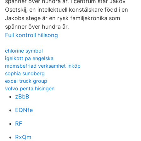
spänner över hundra år. I centrum står Jakov
Osetskij, en intellektuell konstälskare född i en
Jakobs stege är en rysk familjekrönika som
spänner över hundra år.
Full kontroll hillsong
chlorine symbol
igelkott pa engelska
momsbefriad verksamhet inköp
sophia sundberg
excel truck group
volvo penta hisingen
zBbB
EQNfe
RF
RxQm