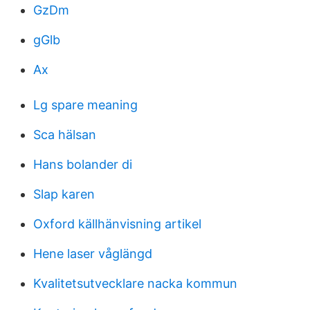
GzDm
gGlb
Ax
Lg spare meaning
Sca hälsan
Hans bolander di
Slap karen
Oxford källhänvisning artikel
Hene laser våglängd
Kvalitetsutvecklare nacka kommun