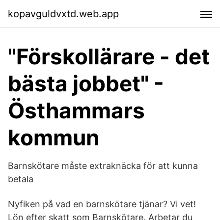
kopavguldvxtd.web.app
"Förskollärare - det
bästa jobbet" -
Östhammars
kommun
Barnskötare måste extraknäcka för att kunna
betala
Nyfiken på vad en barnskötare tjänar? Vi vet!
Lön efter skatt som Barnskötare. Arbetar du